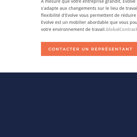
À mesure que votre entreprise grandit, Evolve
s’adapte aux changements sur le lieu de travail.
flexibilité d’Evolve vous permettent de réduire
Evolve est un mobilier abordable que vous po
votre environnement de travail.
GlobalContrac
CONTACTER UN REPRÉSENTANT
Find Us
METROPOLITAN OFFICE
INTERIORS
76, Chemin du Bas-de-la-
rivière