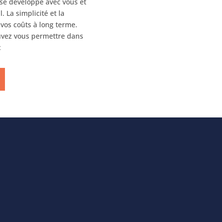
 se développe avec vous et
 La simplicité et la
 vos coûts à long terme.
uvez vous permettre dans
t
METROPOLITAN OFFICE
INTERIORS
SHOWROOM
10075, Henri-Bourassa Blvd.
O.