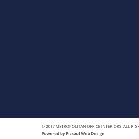
Rigaud (Quebec) J0P 1P0
Canada
Telephone:
514 968-6556
© 2017 METROPOLITAN OFFICE INTERIORS. ALL RIG
Powered by Picsoul Web Design