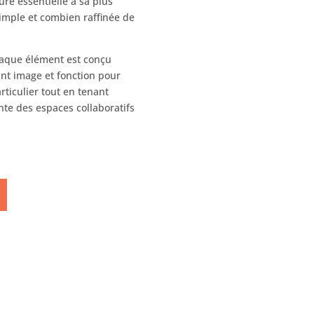
ure essentielle à sa plus
simple et combien raffinée de
haque élément est conçu
ant image et fonction pour
ticulier tout en tenant
nte des espaces collaboratifs